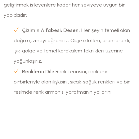
geliştirmek isteyenlere kadar her seviyeye uygun bir
yapıdadır:
Çizimin Alfabesi: Desen:
Her şeyin temeli olan
doğru çizmeyi öğreniriz. Obje etütleri, oran-orantı,
ışık-gölge ve temel karakalem teknikleri üzerine
yoğunlaşırız.
Renklerin Dili:
Renk teorisini, renklerin
birbirleriyle olan ilişkisini, sıcak-soğuk renkleri ve bir
resimde renk armonisi yaratmanın yollarını
keşfederiz.
Boya Teknikleri:
Öğrencilerimizin ilgi alanlarına
göre farklı malzemelerin kullanımını öğretiriz:
Suluboya:
Şeffaf, akıcı ve anlık sonuçlar veren