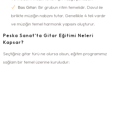
Bas Gitar:
Bir grubun ritim temelidir. Davul ile
birlikte müziğin nabzını tutar. Genellikle 4 teli vardır
ve müziğin temel harmonik yapısını oluşturur.
Peska Sanat'ta Gitar Eğitimi Neleri
Kapsar?
Seçtiğiniz gitar türü ne olursa olsun, eğitim programımız
sağlam bir temel üzerine kuruludur:
Temel Duruş ve Teknikler:
Gitarı doğru tutma,
doğru oturuş ve temel pena/parmak pozisyonları.
Akor Bilgisi:
Temel majör ve minör akorlardan
başlayarak daha karmaşık akorlara uzanan geniş bir
repertuvar.