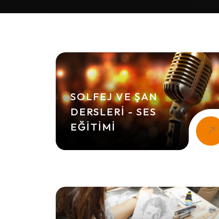
SOLFEJ VE ŞAN
DERSLERI - SES
EĞITIMI