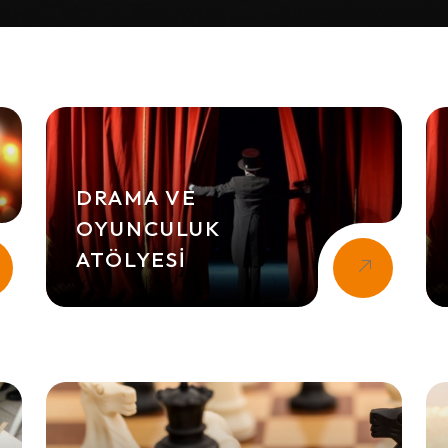
DRAMA VE
OYUNCULUK
ATÖLYESI