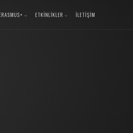
ERASMUS+
ETKINLIKLER
İLETIŞIM