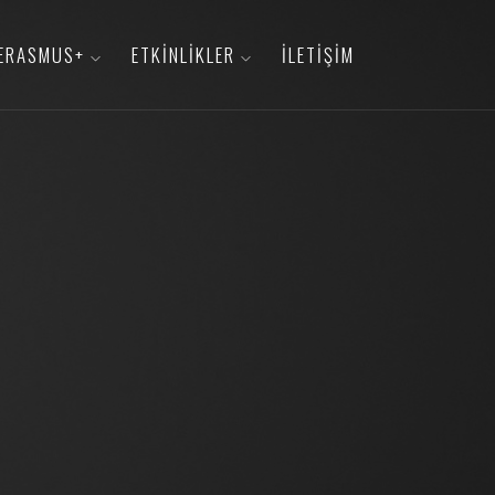
ERASMUS+
ETKINLIKLER
İLETIŞIM