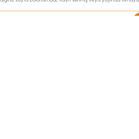
KEYWORDS
P
kanun eğitimi
Gü
r
Pe
konservatuvara hazırlık
E-
ahşap yenileme eğitimi