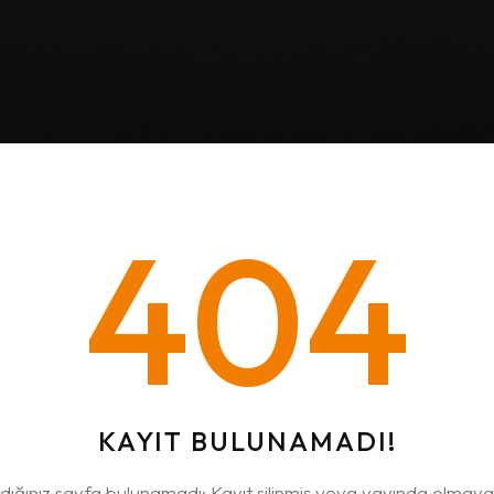
404
KAYIT BULUNAMADI!
dığınız sayfa bulunamadı; Kayıt silinmiş veya yayında olmayabi