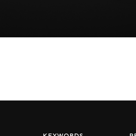
KEYWORDS
P