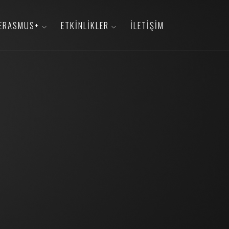
ERASMUS+
ETKINLIKLER
İLETIŞIM